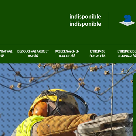
indisponible
indisponible
 ABATTAGE
DESSOUCHAGE ARBRE ET
POSE DE GAZON EN
ENTREPRISE
ENTREPRISE DE
 86
HAIE 86
ROULEAU 86
ÉLAGAGE 86
JARDINAGE 86