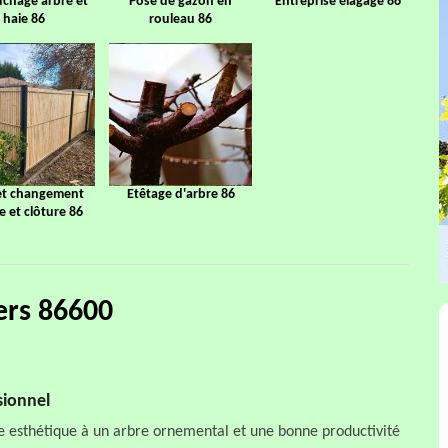
chage arbre et
Pose de gazon en
Entreprise élagage 86
haie 86
rouleau 86
et changement
Etêtage d'arbre 86
ge et clôture 86
ers 86600
sionnel
e esthétique à un arbre ornemental et une bonne productivité