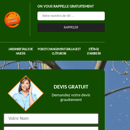
ON VOUS RAPPELLE GRATUITEMENT
JARDINIER TAILLE DE
POSE ET CHANGEMENT GRILLAGE ET
ETÊTAGE
HAIE 86
CLÔTURE 86
D'ARBRE 86
DEVIS GRATUIT
Demandez votre devis
grauitement