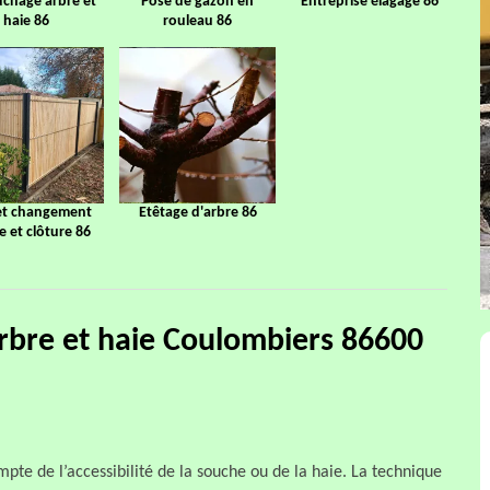
chage arbre et
Pose de gazon en
Entreprise élagage 86
haie 86
rouleau 86
et changement
Etêtage d'arbre 86
ge et clôture 86
arbre et haie Coulombiers 86600
pte de l’accessibilité de la souche ou de la haie. La technique