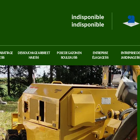
indisponible
indisponible
 ABATTAGE
DESSOUCHAGE ARBRE ET
POSE DE GAZON EN
ENTREPRISE
ENTREPRISE DE
 86
HAIE 86
ROULEAU 86
ÉLAGAGE 86
JARDINAGE 86