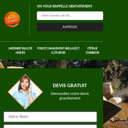
ON VOUS RAPPELLE GRATUITEMENT
JARDINIER TAILLE DE
POSE ET CHANGEMENT GRILLAGE ET
ETÊTAGE
HAIE 86
CLÔTURE 86
D'ARBRE 86
DEVIS GRATUIT
Demandez votre devis
grauitement