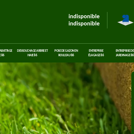
indisponible
indisponible
 ABATTAGE
DESSOUCHAGE ARBRE ET
POSE DE GAZON EN
ENTREPRISE
ENTREPRISE DE
 86
HAIE 86
ROULEAU 86
ÉLAGAGE 86
JARDINAGE 86