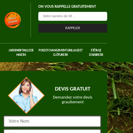
ON VOUS RAPPELLE GRATUITEMENT
JARDINIER TAILLE DE
POSE ET CHANGEMENT GRILLAGE ET
ETÊTAGE
HAIE 86
CLÔTURE 86
D'ARBRE 86
DEVIS GRATUIT
Demandez votre devis
grauitement