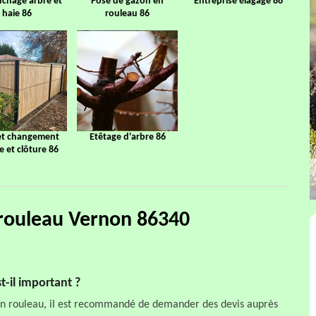
chage arbre et
Pose de gazon en
Entreprise élagage 86
haie 86
rouleau 86
et changement
Etêtage d'arbre 86
ge et clôture 86
 rouleau Vernon 86340
t-il important ?
 en rouleau, il est recommandé de demander des devis auprès