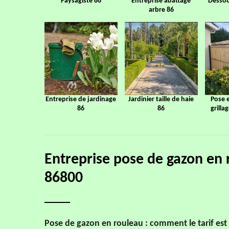
Paysagiste 86
Entreprise abattage
Dessou
arbre 86
Entreprise de jardinage
Jardinier taille de haie
Pose 
86
86
grilla
Entreprise pose de gazon en
86800
Pose de gazon en rouleau : comment le tarif est 