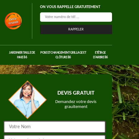
ON VOUS RAPPELLE GRATUITEMENT
JARDINIER TAILLE DE
POSE ET CHANGEMENT GRILLAGE ET
ETÊTAGE
HAIE 86
CLÔTURE 86
D'ARBRE 86
DEVIS GRATUIT
Demandez votre devis
grauitement