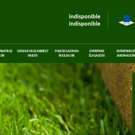
indisponible
indisponible
 ABATTAGE
DESSOUCHAGE ARBRE ET
POSE DE GAZON EN
ENTREPRISE
ENTREPRISE DE
 86
HAIE 86
ROULEAU 86
ÉLAGAGE 86
JARDINAGE 86