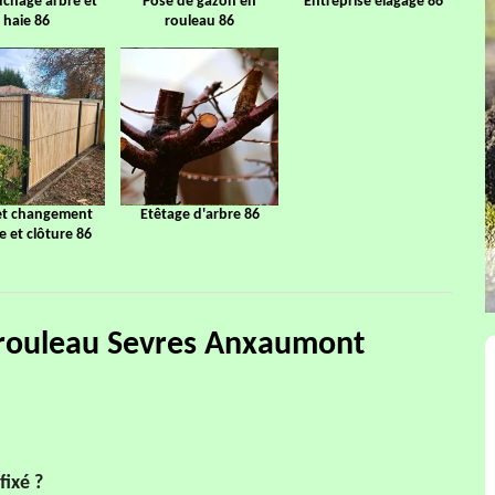
chage arbre et
Pose de gazon en
Entreprise élagage 86
haie 86
rouleau 86
et changement
Etêtage d'arbre 86
ge et clôture 86
 rouleau Sevres Anxaumont
fixé ?