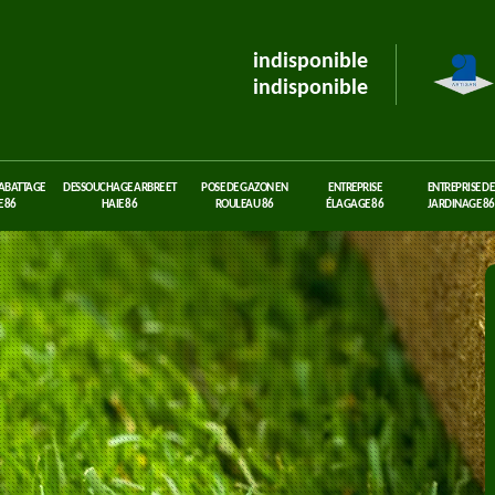
indisponible
indisponible
 ABATTAGE
DESSOUCHAGE ARBRE ET
POSE DE GAZON EN
ENTREPRISE
ENTREPRISE DE
 86
HAIE 86
ROULEAU 86
ÉLAGAGE 86
JARDINAGE 86