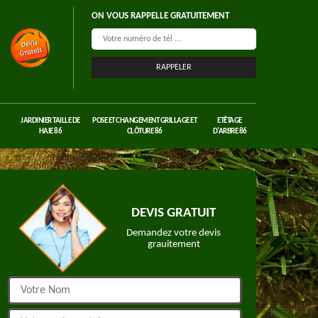
ON VOUS RAPPELLE GRATUITEMENT
JARDINIER TAILLE DE
POSE ET CHANGEMENT GRILLAGE ET
ETÊTAGE
HAIE 86
CLÔTURE 86
D'ARBRE 86
DEVIS GRATUIT
Demandez votre devis
grauitement