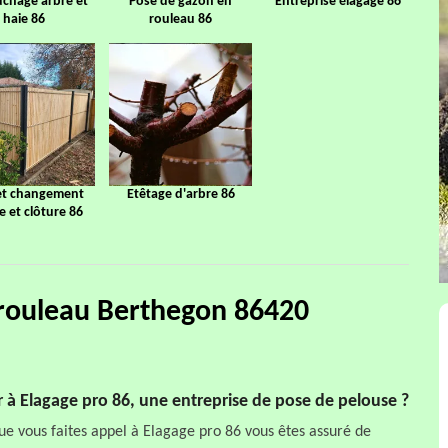
chage arbre et
Pose de gazon en
Entreprise élagage 86
haie 86
rouleau 86
et changement
Etêtage d'arbre 86
ge et clôture 86
 rouleau Berthegon 86420
r à Elagage pro 86, une entreprise de pose de pelouse ?
ue vous faites appel à Elagage pro 86 vous êtes assuré de