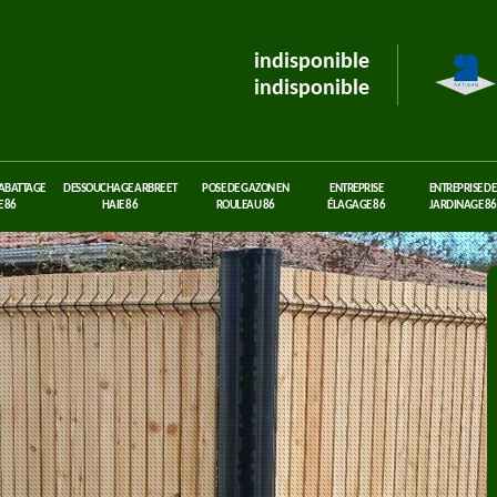
indisponible
indisponible
 ABATTAGE
DESSOUCHAGE ARBRE ET
POSE DE GAZON EN
ENTREPRISE
ENTREPRISE DE
 86
HAIE 86
ROULEAU 86
ÉLAGAGE 86
JARDINAGE 86