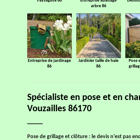
Paysagiste 86
Entreprise abattage
Dessou
arbre 86
Entreprise de jardinage
Jardinier taille de haie
Pose 
86
86
grilla
Spécialiste en pose et en cha
Vouzailles 86170
Pose de grillage et clôture : le devis n’est pas e