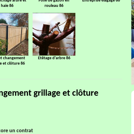
chage arbre et
Pose de gazon en
Entreprise élagage 86
haie 86
rouleau 86
et changement
Etêtage d'arbre 86
ge et clôture 86
ngement grillage et clôture
ncore un contrat