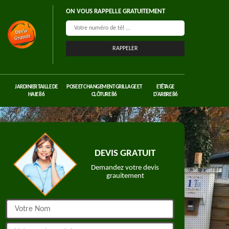
ON VOUS RAPPELLE GRATUITEMENT
JARDINIER TAILLE DE
POSE ET CHANGEMENT GRILLAGE ET
ETÊTAGE
HAIE 86
CLÔTURE 86
D'ARBRE 86
DEVIS GRATUIT
Demandez votre devis
grauitement