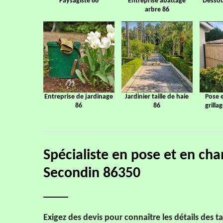
Paysagiste 86
Entreprise abattage
Dessou
arbre 86
Entreprise de jardinage
Jardinier taille de haie
Pose 
86
86
grilla
Spécialiste en pose et en cha
Secondin 86350
Exigez des devis pour connaître les détails des t