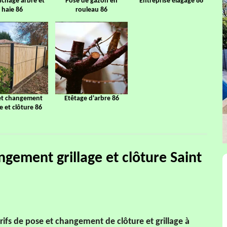
chage arbre et
Pose de gazon en
Entreprise élagage 86
haie 86
rouleau 86
et changement
Etêtage d'arbre 86
ge et clôture 86
ngement grillage et clôture Saint
arifs de pose et changement de clôture et grillage à