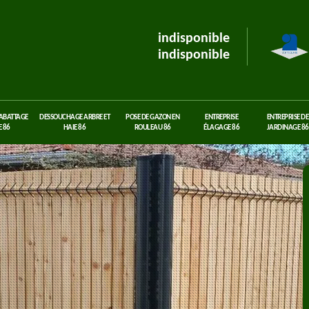
indisponible
indisponible
 ABATTAGE
DESSOUCHAGE ARBRE ET
POSE DE GAZON EN
ENTREPRISE
ENTREPRISE DE
 86
HAIE 86
ROULEAU 86
ÉLAGAGE 86
JARDINAGE 86