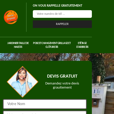
ON VOUS RAPPELLE GRATUITEMENT
JARDINIER TAILLE DE
POSE ET CHANGEMENT GRILLAGE ET
ETÊTAGE
HAIE 86
CLÔTURE 86
D'ARBRE 86
DEVIS GRATUIT
Demandez votre devis
grauitement