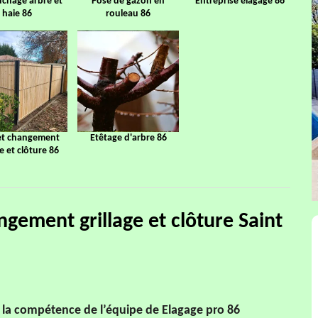
chage arbre et
Pose de gazon en
Entreprise élagage 86
haie 86
rouleau 86
et changement
Etêtage d'arbre 86
ge et clôture 86
ngement grillage et clôture Saint
de la compétence de l’équipe de Elagage pro 86