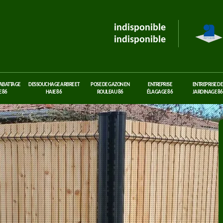
indisponible
indisponible
 ABATTAGE
DESSOUCHAGE ARBRE ET
POSE DE GAZON EN
ENTREPRISE
ENTREPRISE DE
 86
HAIE 86
ROULEAU 86
ÉLAGAGE 86
JARDINAGE 86