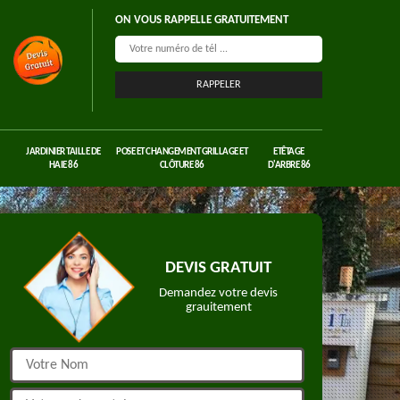
ON VOUS RAPPELLE GRATUITEMENT
JARDINIER TAILLE DE
POSE ET CHANGEMENT GRILLAGE ET
ETÊTAGE
HAIE 86
CLÔTURE 86
D'ARBRE 86
DEVIS GRATUIT
Demandez votre devis
grauitement