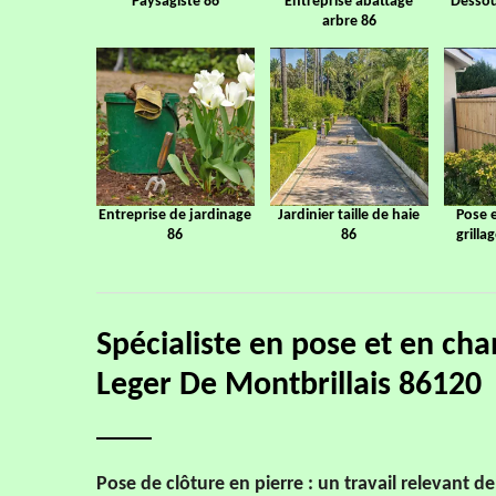
Paysagiste 86
Entreprise abattage
Dessou
arbre 86
Entreprise de jardinage
Jardinier taille de haie
Pose 
86
86
grilla
Spécialiste en pose et en cha
Leger De Montbrillais 86120
Pose de clôture en pierre : un travail relevant 