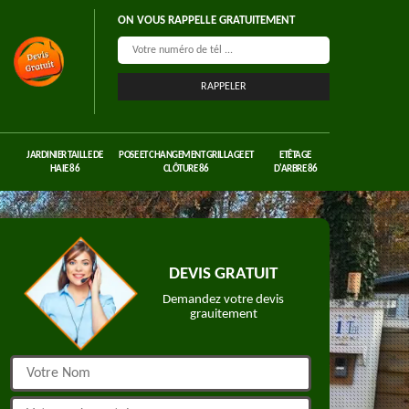
ON VOUS RAPPELLE GRATUITEMENT
JARDINIER TAILLE DE
POSE ET CHANGEMENT GRILLAGE ET
ETÊTAGE
HAIE 86
CLÔTURE 86
D'ARBRE 86
DEVIS GRATUIT
Demandez votre devis
grauitement