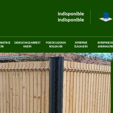
indisponible
indisponible
 ABATTAGE
DESSOUCHAGE ARBRE ET
POSE DE GAZON EN
ENTREPRISE
ENTREPRISE DE
 86
HAIE 86
ROULEAU 86
ÉLAGAGE 86
JARDINAGE 86