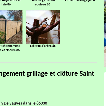
chage arbre et
Pose de gazon en
Entreprise élagage 86
haie 86
rouleau 86
et changement
Etêtage d'arbre 86
ge et clôture 86
ngement grillage et clôture Saint
ean De Sauves dans le 86330