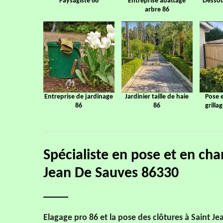
Paysagiste 86
Entreprise abattage
Dessou
arbre 86
Entreprise de jardinage
Jardinier taille de haie
Pose 
86
86
grilla
Spécialiste en pose et en cha
Jean De Sauves 86330
Elagage pro 86 et la pose des clôtures à Saint J