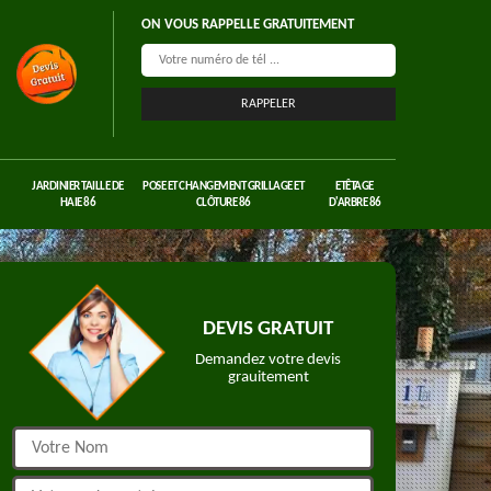
ON VOUS RAPPELLE GRATUITEMENT
JARDINIER TAILLE DE
POSE ET CHANGEMENT GRILLAGE ET
ETÊTAGE
HAIE 86
CLÔTURE 86
D'ARBRE 86
DEVIS GRATUIT
Demandez votre devis
grauitement