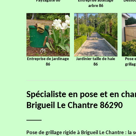
Paysagiste 86
Entreprise abattage
Dessou
arbre 86
Entreprise de jardinage
Jardinier taille de haie
Pose 
86
86
grilla
Spécialiste en pose et en cha
Brigueil Le Chantre 86290
Pose de grillage rigide à Brigueil Le Chantre : la