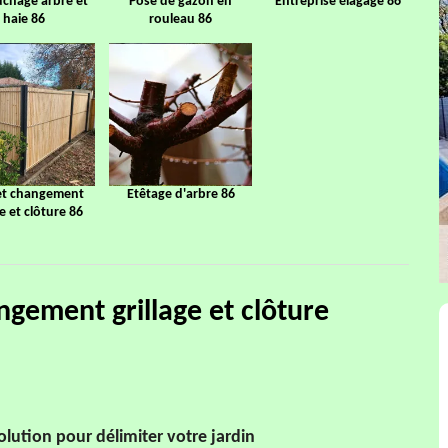
chage arbre et
Pose de gazon en
Entreprise élagage 86
haie 86
rouleau 86
et changement
Etêtage d'arbre 86
ge et clôture 86
ngement grillage et clôture
 solution pour délimiter votre jardin