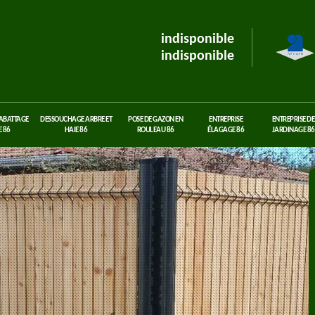
indisponible
indisponible
 ABATTAGE
DESSOUCHAGE ARBRE ET
POSE DE GAZON EN
ENTREPRISE
ENTREPRISE DE
 86
HAIE 86
ROULEAU 86
ÉLAGAGE 86
JARDINAGE 86