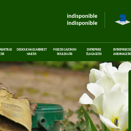
indisponible
indisponible
 ABATTAGE
DESSOUCHAGE ARBRE ET
POSE DE GAZON EN
ENTREPRISE
ENTREPRISE DE
 86
HAIE 86
ROULEAU 86
ÉLAGAGE 86
JARDINAGE 86