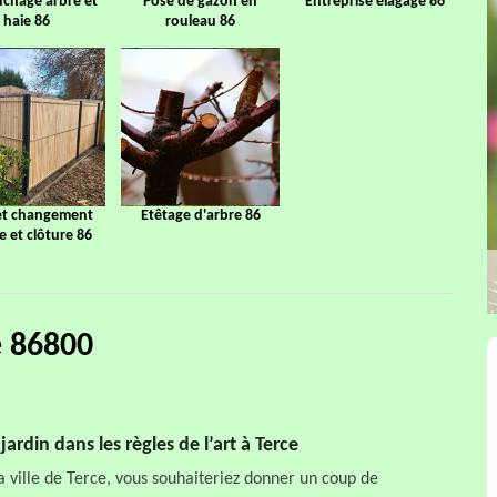
chage arbre et
Pose de gazon en
Entreprise élagage 86
haie 86
rouleau 86
et changement
Etêtage d'arbre 86
ge et clôture 86
e 86800
rdin dans les règles de l’art à Terce
 ville de Terce, vous souhaiteriez donner un coup de