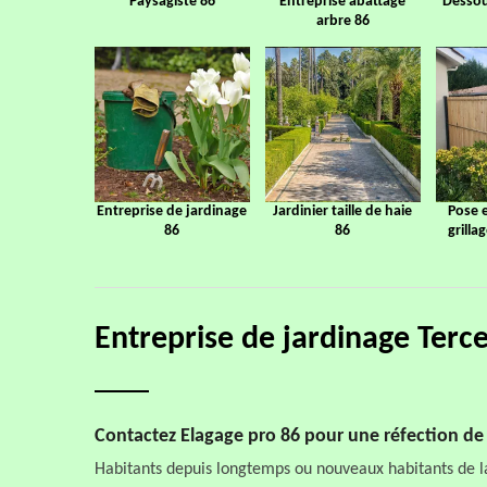
Paysagiste 86
Entreprise abattage
Dessou
arbre 86
Entreprise de jardinage
Jardinier taille de haie
Pose 
86
86
grilla
Entreprise de jardinage Terc
Contactez Elagage pro 86 pour une réfection de ja
Habitants depuis longtemps ou nouveaux habitants de la