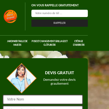
ON VOUS RAPPELLE GRATUITEMENT
JARDINIER TAILLE DE
POSE ET CHANGEMENT GRILLAGE ET
ETÊTAGE
HAIE 86
CLÔTURE 86
D'ARBRE 86
DEVIS GRATUIT
Demandez votre devis
grauitement