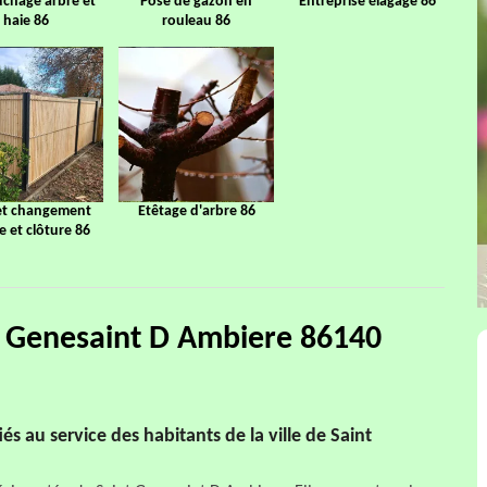
chage arbre et
Pose de gazon en
Entreprise élagage 86
haie 86
rouleau 86
et changement
Etêtage d'arbre 86
ge et clôture 86
nt Genesaint D Ambiere 86140
és au service des habitants de la ville de Saint