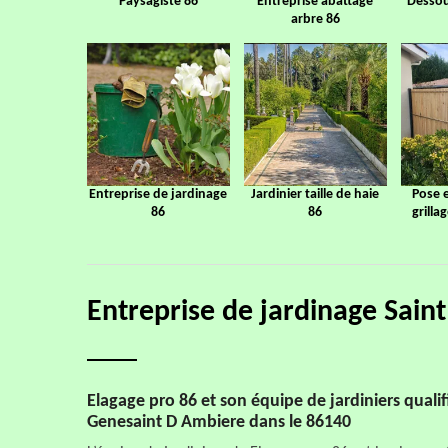
Paysagiste 86
Entreprise abattage
Dessou
arbre 86
Entreprise de jardinage
Jardinier taille de haie
Pose 
86
86
grilla
Entreprise de jardinage Sai
Elagage pro 86 et son équipe de jardiniers qualifi
Genesaint D Ambiere dans le 86140