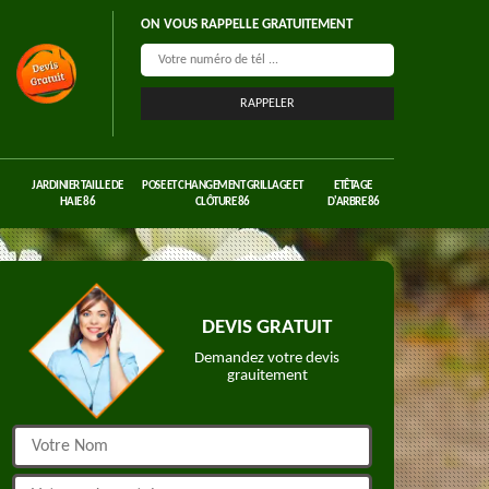
ON VOUS RAPPELLE GRATUITEMENT
JARDINIER TAILLE DE
POSE ET CHANGEMENT GRILLAGE ET
ETÊTAGE
HAIE 86
CLÔTURE 86
D'ARBRE 86
DEVIS GRATUIT
Demandez votre devis
grauitement