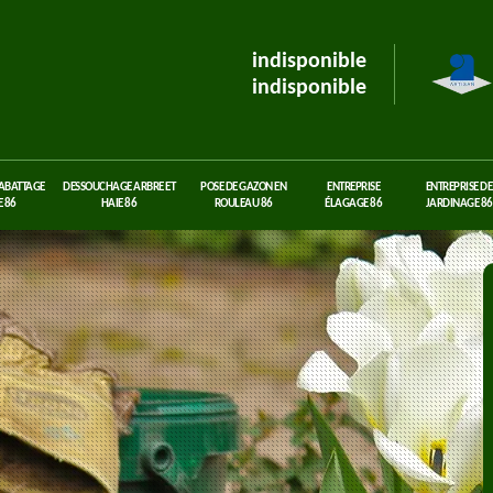
indisponible
indisponible
 ABATTAGE
DESSOUCHAGE ARBRE ET
POSE DE GAZON EN
ENTREPRISE
ENTREPRISE DE
 86
HAIE 86
ROULEAU 86
ÉLAGAGE 86
JARDINAGE 86