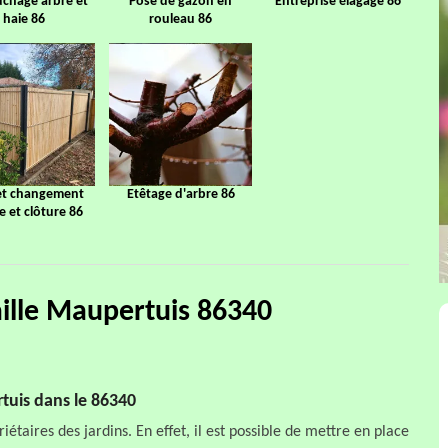
chage arbre et
Pose de gazon en
Entreprise élagage 86
haie 86
rouleau 86
et changement
Etêtage d'arbre 86
ge et clôture 86
aille Maupertuis 86340
rtuis dans le 86340
iétaires des jardins. En effet, il est possible de mettre en place