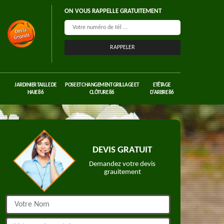
ON VOUS RAPPELLE GRATUITEMENT
JARDINIER TAILLE DE
POSE ET CHANGEMENT GRILLAGE ET
ETÊTAGE
HAIE 86
CLÔTURE 86
D'ARBRE 86
DEVIS GRATUIT
Demandez votre devis
grauitement