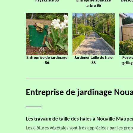
Paysagiste 86
Entreprise abattage
Dessou
arbre 86
Entreprise de jardinage
Jardinier taille de haie
Pose 
86
86
grilla
Entreprise de jardinage Nou
Les travaux de taille des haies à Nouaille Maupe
Les clôtures végétales sont très appréciées par les propr