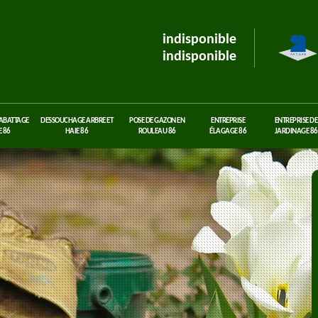
indisponible
indisponible
 ABATTAGE
DESSOUCHAGE ARBRE ET
POSE DE GAZON EN
ENTREPRISE
ENTREPRISE DE
 86
HAIE 86
ROULEAU 86
ÉLAGAGE 86
JARDINAGE 86