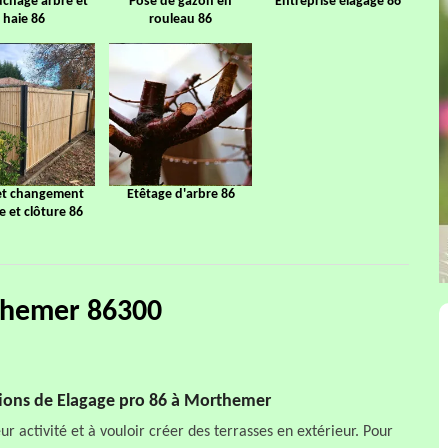
chage arbre et
Pose de gazon en
Entreprise élagage 86
haie 86
rouleau 86
et changement
Etêtage d'arbre 86
ge et clôture 86
rthemer 86300
ations de Elagage pro 86 à Morthemer
r activité et à vouloir créer des terrasses en extérieur. Pour