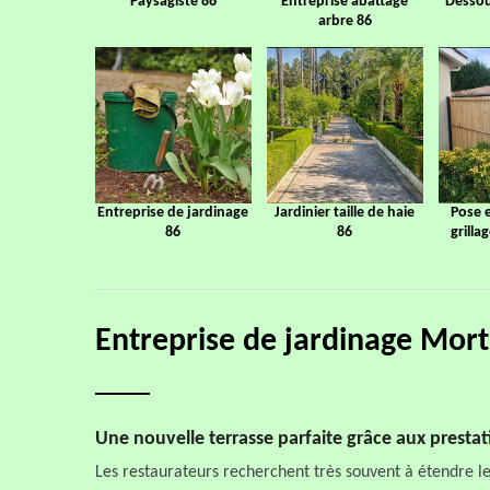
Paysagiste 86
Entreprise abattage
Dessou
arbre 86
Entreprise de jardinage
Jardinier taille de haie
Pose 
86
86
grilla
Entreprise de jardinage Mo
Une nouvelle terrasse parfaite grâce aux prest
Les restaurateurs recherchent très souvent à étendre leu