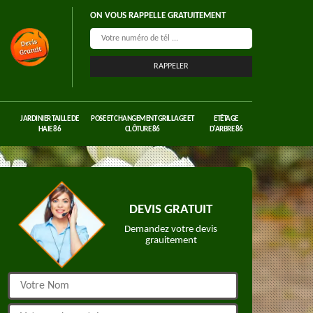
ON VOUS RAPPELLE GRATUITEMENT
JARDINIER TAILLE DE
POSE ET CHANGEMENT GRILLAGE ET
ETÊTAGE
HAIE 86
CLÔTURE 86
D'ARBRE 86
DEVIS GRATUIT
Demandez votre devis
grauitement