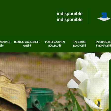
indisponible
indisponible
 ABATTAGE
DESSOUCHAGE ARBRE ET
POSE DE GAZON EN
ENTREPRISE
ENTREPRISE DE
 86
HAIE 86
ROULEAU 86
ÉLAGAGE 86
JARDINAGE 86