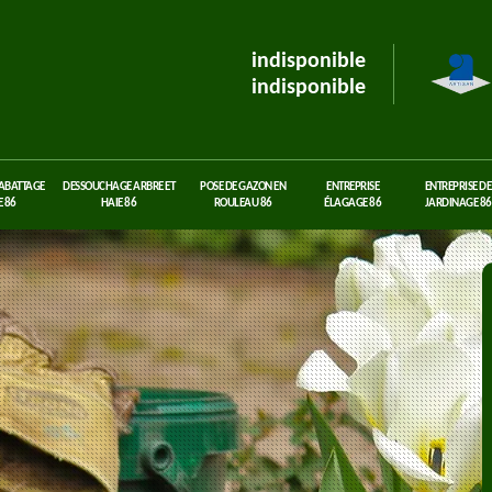
indisponible
indisponible
 ABATTAGE
DESSOUCHAGE ARBRE ET
POSE DE GAZON EN
ENTREPRISE
ENTREPRISE DE
 86
HAIE 86
ROULEAU 86
ÉLAGAGE 86
JARDINAGE 86