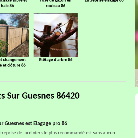
chage arbre et
Pose de gazon en
Entreprise élagage 86
haie 86
rouleau 86
et changement
Etêtage d'arbre 86
ge et clôture 86
ts Sur Guesnes 86420
ur Guesnes est Elagage pro 86
entreprise de jardiniers le plus recommandé est sans aucun