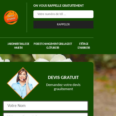
ON VOUS RAPPELLE GRATUITEMENT
JARDINIER TAILLE DE
POSE ET CHANGEMENT GRILLAGE ET
ETÊTAGE
HAIE 86
CLÔTURE 86
D'ARBRE 86
DEVIS GRATUIT
Demandez votre devis
grauitement