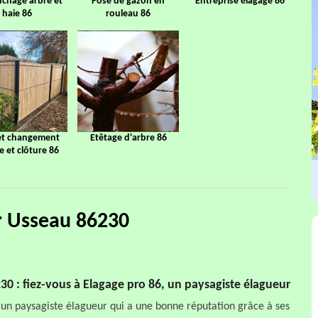
chage arbre et
Pose de gazon en
Entreprise élagage 86
haie 86
rouleau 86
et changement
Etêtage d'arbre 86
ge et clôture 86
ur Usseau 86230
30 : fiez-vous à Elagage pro 86, un paysagiste élagueur
 un paysagiste élagueur qui a une bonne réputation grâce à ses