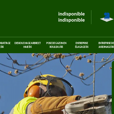
indisponible
indisponible
 ABATTAGE
DESSOUCHAGE ARBRE ET
POSE DE GAZON EN
ENTREPRISE
ENTREPRISE DE
 86
HAIE 86
ROULEAU 86
ÉLAGAGE 86
JARDINAGE 86