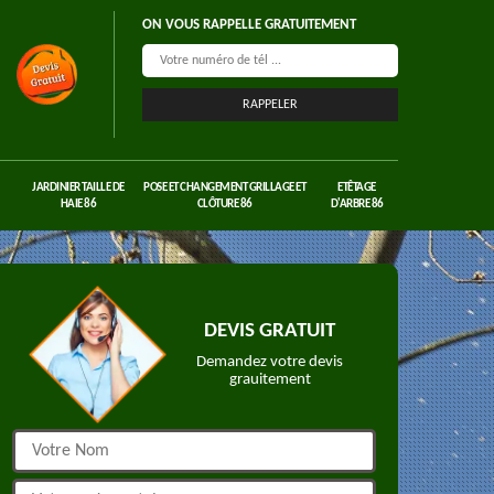
ON VOUS RAPPELLE GRATUITEMENT
JARDINIER TAILLE DE
POSE ET CHANGEMENT GRILLAGE ET
ETÊTAGE
HAIE 86
CLÔTURE 86
D'ARBRE 86
DEVIS GRATUIT
Demandez votre devis
grauitement