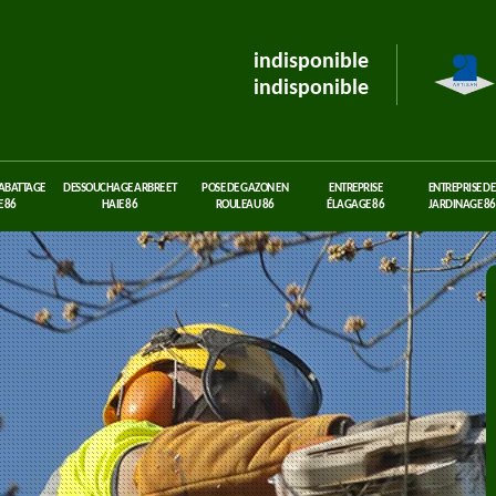
indisponible
indisponible
 ABATTAGE
DESSOUCHAGE ARBRE ET
POSE DE GAZON EN
ENTREPRISE
ENTREPRISE DE
 86
HAIE 86
ROULEAU 86
ÉLAGAGE 86
JARDINAGE 86