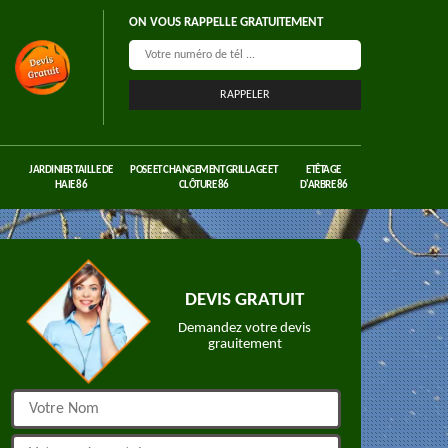
ON VOUS RAPPELLE GRATUITEMENT
JARDINIER TAILLE DE
POSE ET CHANGEMENT GRILLAGE ET
ETÊTAGE
HAIE 86
CLÔTURE 86
D'ARBRE 86
DEVIS GRATUIT
Demandez votre devis
grauitement