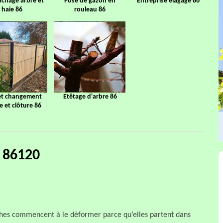
chage arbre et
Pose de gazon en
Entreprise élagage 86
haie 86
rouleau 86
et changement
Etêtage d'arbre 86
ge et clôture 86
 86120
nches commencent à le déformer parce qu’elles partent dans