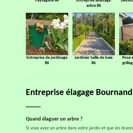
Paysagiste 86
Entreprise abattage
Dessou
arbre 86
Entreprise de jardinage
Jardinier taille de haie
Pose 
86
86
grilla
Entreprise élagage Bournand
Quand élaguer un arbre ?
Si vous avez un arbre dans votre jardin et que les bra