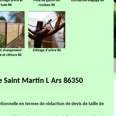
chage arbre et
Pose de gazon en
Entreprise élagage 86
haie 86
rouleau 86
et changement
Etêtage d'arbre 86
ge et clôture 86
ie Saint Martin L Ars 86350
ionnelle en termes de rédaction de devis de taille de