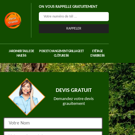
ON VOUS RAPPELLE GRATUITEMENT
JARDINIER TAILLE DE
POSE ET CHANGEMENT GRILLAGE ET
ETÊTAGE
HAIE 86
CLÔTURE 86
D'ARBRE 86
DEVIS GRATUIT
Demandez votre devis
grauitement