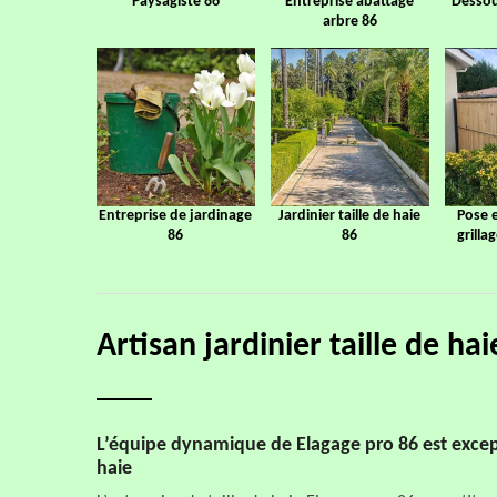
Paysagiste 86
Entreprise abattage
Dessou
arbre 86
Entreprise de jardinage
Jardinier taille de haie
Pose 
86
86
grilla
Artisan jardinier taille de ha
L’équipe dynamique de Elagage pro 86 est except
haie