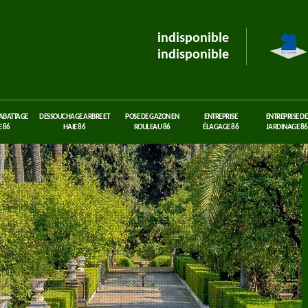
indisponible
indisponible
 ABATTAGE
DESSOUCHAGE ARBRE ET
POSE DE GAZON EN
ENTREPRISE
ENTREPRISE DE
 86
HAIE 86
ROULEAU 86
ÉLAGAGE 86
JARDINAGE 86