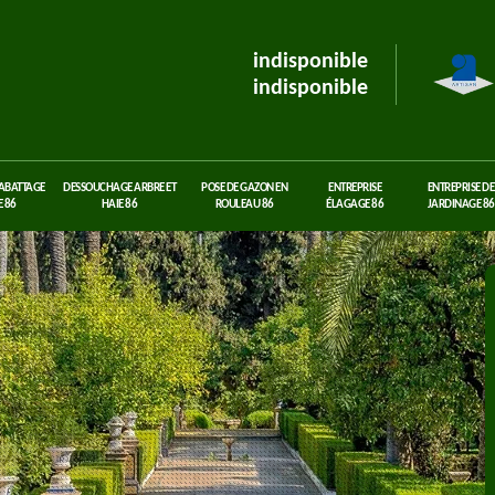
indisponible
indisponible
 ABATTAGE
DESSOUCHAGE ARBRE ET
POSE DE GAZON EN
ENTREPRISE
ENTREPRISE DE
 86
HAIE 86
ROULEAU 86
ÉLAGAGE 86
JARDINAGE 86