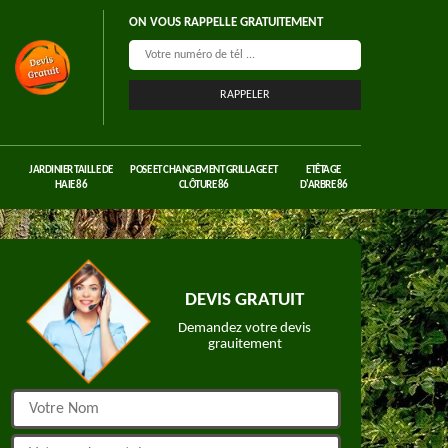
ON VOUS RAPPELLE GRATUITEMENT
JARDINIER TAILLE DE
POSE ET CHANGEMENT GRILLAGE ET
ETÊTAGE
HAIE 86
CLÔTURE 86
D'ARBRE 86
DEVIS GRATUIT
Demandez votre devis
grauitement