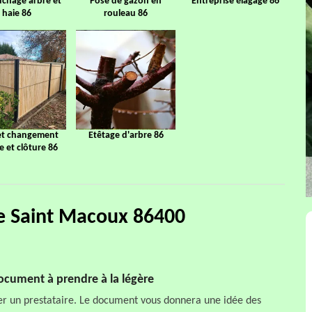
chage arbre et
Pose de gazon en
Entreprise élagage 86
haie 86
rouleau 86
et changement
Etêtage d'arbre 86
ge et clôture 86
aie Saint Macoux 86400
 document à prendre à la légère
er un prestataire. Le document vous donnera une idée des