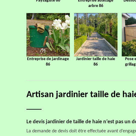
Paysagiste 86
Entreprise abattage
Dessou
arbre 86
Entreprise de jardinage
Jardinier taille de haie
Pose 
86
86
grilla
Artisan jardinier taille de h
Le devis jardinier de taille de haie n’est pas un
La demande de devis doit être effectuée avant d’engag