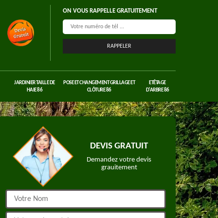
ON VOUS RAPPELLE GRATUITEMENT
JARDINIER TAILLE DE
POSE ET CHANGEMENT GRILLAGE ET
ETÊTAGE
HAIE 86
CLÔTURE 86
D'ARBRE 86
DEVIS GRATUIT
Demandez votre devis
grauitement