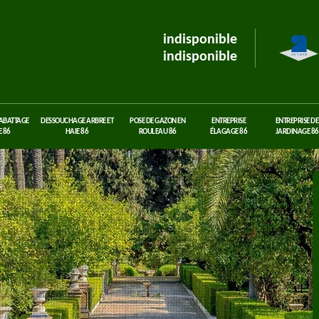
indisponible
indisponible
 ABATTAGE
DESSOUCHAGE ARBRE ET
POSE DE GAZON EN
ENTREPRISE
ENTREPRISE DE
 86
HAIE 86
ROULEAU 86
ÉLAGAGE 86
JARDINAGE 86