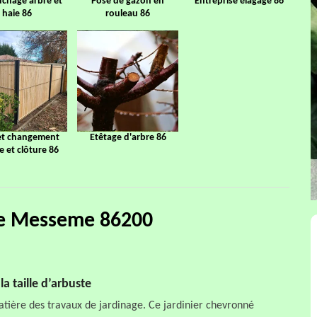
chage arbre et
Pose de gazon en
Entreprise élagage 86
haie 86
rouleau 86
et changement
Etêtage d'arbre 86
ge et clôture 86
haie Messeme 86200
a taille d’arbuste
atière des travaux de jardinage. Ce jardinier chevronné