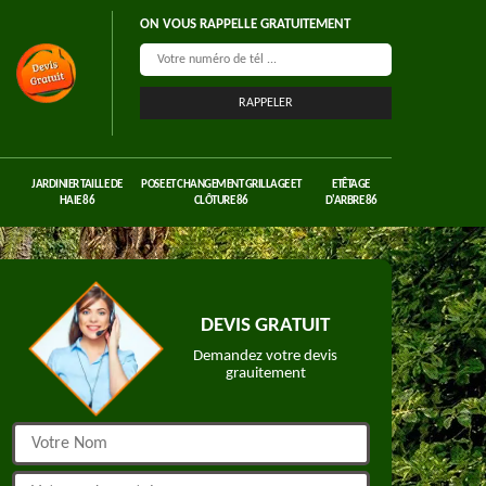
ON VOUS RAPPELLE GRATUITEMENT
JARDINIER TAILLE DE
POSE ET CHANGEMENT GRILLAGE ET
ETÊTAGE
HAIE 86
CLÔTURE 86
D'ARBRE 86
DEVIS GRATUIT
Demandez votre devis
grauitement