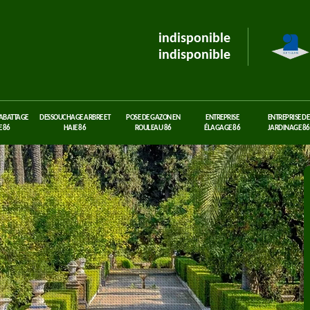
indisponible
indisponible
 ABATTAGE
DESSOUCHAGE ARBRE ET
POSE DE GAZON EN
ENTREPRISE
ENTREPRISE DE
 86
HAIE 86
ROULEAU 86
ÉLAGAGE 86
JARDINAGE 86