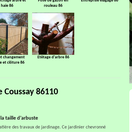
chage arbre et
Pose de gazon en
Entreprise élagage 86
haie 86
rouleau 86
et changement
Etêtage d'arbre 86
ge et clôture 86
aie Coussay 86110
a taille d’arbuste
atière des travaux de jardinage. Ce jardinier chevronné