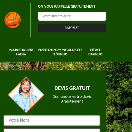
ON VOUS RAPPELLE GRATUITEMENT
JARDINIER TAILLE DE
POSE ET CHANGEMENT GRILLAGE ET
ETÊTAGE
HAIE 86
CLÔTURE 86
D'ARBRE 86
DEVIS GRATUIT
Demandez votre devis
grauitement