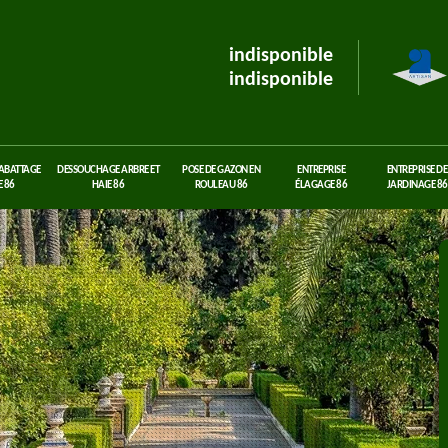
indisponible
indisponible
 ABATTAGE
DESSOUCHAGE ARBRE ET
POSE DE GAZON EN
ENTREPRISE
ENTREPRISE DE
 86
HAIE 86
ROULEAU 86
ÉLAGAGE 86
JARDINAGE 86