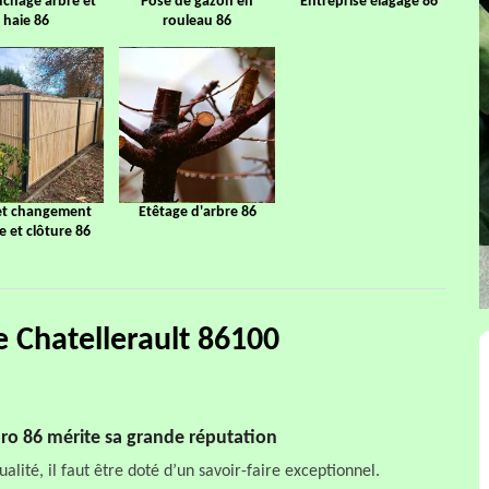
chage arbre et
Pose de gazon en
Entreprise élagage 86
haie 86
rouleau 86
et changement
Etêtage d'arbre 86
ge et clôture 86
ie Chatellerault 86100
 pro 86 mérite sa grande réputation
alité, il faut être doté d’un savoir-faire exceptionnel.