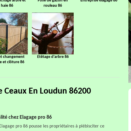
chage arbre et
Pose de gazon en
Entreprise élagage 86
haie 86
rouleau 86
et changement
Etêtage d'arbre 86
ge et clôture 86
aie Ceaux En Loudun 86200
lité chez Elagage pro 86
 Elagage pro 86 pousse les propriétaires à plébisciter ce