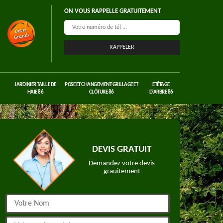
ON VOUS RAPPELLE GRATUITEMENT
JARDINIER TAILLE DE
POSE ET CHANGEMENT GRILLAGE ET
ETÊTAGE
HAIE 86
CLÔTURE 86
D'ARBRE 86
DEVIS GRATUIT
Demandez votre devis
grauitement