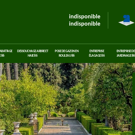
indisponible
indisponible
 ABATTAGE
DESSOUCHAGE ARBRE ET
POSE DE GAZON EN
ENTREPRISE
ENTREPRISE DE
 86
HAIE 86
ROULEAU 86
ÉLAGAGE 86
JARDINAGE 86